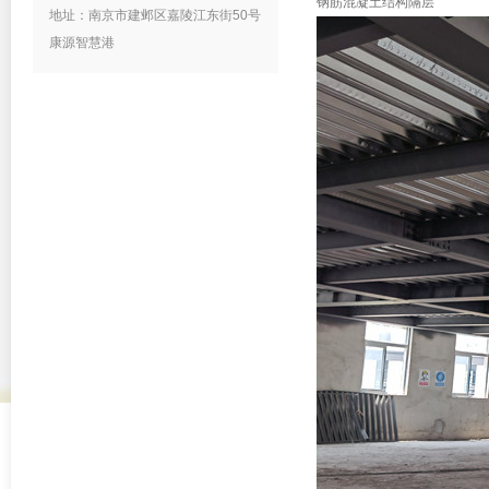
钢筋混凝土结构隔层
地址：南京市建邺区嘉陵江东街50号
康源智慧港