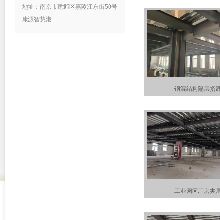
地址：南京市建邺区嘉陵江东街50号
康源智慧港
钢混结构隔层搭
工业园区厂房夹